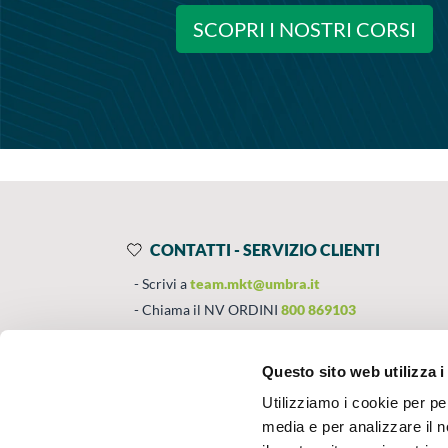
SCOPRI I NOSTRI CORSI
CONTATTI - SERVIZIO CLIENTI
Scrivi a
team.mkt@umbra.it
Chiama il NV ORDINI
800 869103
Chiama il NV ASSISTENZA TECNICA
800 01444
Questo sito web utilizza i
Utilizziamo i cookie per pe
SEGUICI SU
CHI SIAMO
media e per analizzare il n