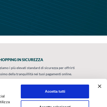
HOPPING IN SICUREZZA
zziamo i più elevati standard di sicurezza per offrirti
ssimo della tranquillità nei tuoi pagamenti online.
Accetta tutti
ial
ATA UNI EN
UMBRA S.P.A.
tilizza