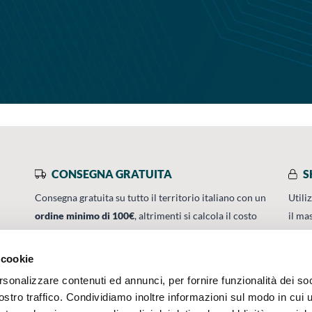
CONSEGNA GRATUITA
S
Consegna gratuita su tutto il territorio italiano con un
Utili
ordine minimo di 100€
, altrimenti si calcola il costo
il ma
0
della consegna in base alle condizioni contrattuali.
 cookie
rsonalizzare contenuti ed annunci, per fornire funzionalità dei soc
SERVIZI
UMBRA CERTIFIC
ostro traffico. Condividiamo inoltre informazioni sul modo in cui u
ISO