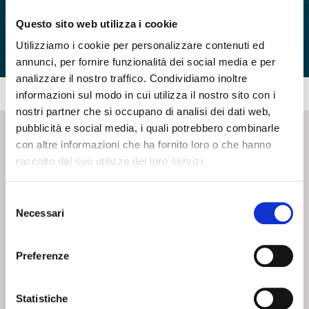
Questo sito web utilizza i cookie
Utilizziamo i cookie per personalizzare contenuti ed
annunci, per fornire funzionalità dei social media e per
analizzare il nostro traffico. Condividiamo inoltre
informazioni sul modo in cui utilizza il nostro sito con i
nostri partner che si occupano di analisi dei dati web,
pubblicità e social media, i quali potrebbero combinarle
con altre informazioni che ha fornito loro o che hanno
CONTATTI - SERVIZIO CLIENTI
raccolto dal suo utilizzo dei loro servizi.
Scrivi a
team.mkt@umbra.it
Selezione
Chiama il NV ORDINI
800 869103
Necessari
del
Chiama il NV ASSISTENZA TECNICA
800 014440
consenso
Preferenze
CONSEGNA GRATUITA
Consegna gratuita su tutto il territorio italiano con un
ordine
Statistiche
minimo di 100€
, altrimenti si calcola il costo della consegna in