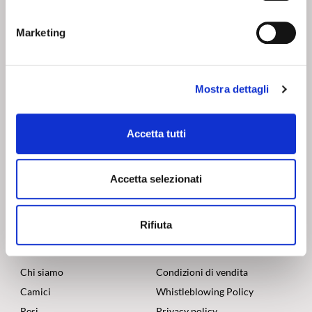
base alle condizioni contrattuali.
Marketing
SHOPPING IN SICUREZZA
Utilizziamo i più elevati standard di sicurezza per offrirti il
Mostra dettagli
massimo della tranquillità nei tuoi pagamenti online.
Accetta tutti
SEGUICI SU
Accetta selezionati
Rifiuta
CHI SIAMO
SERVIZI
Corsi
Contatti
Chi siamo
Condizioni di vendita
Camici
Whistleblowing Policy
Resi
Privacy policy