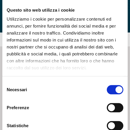
Questo sito web utilizza i cookie
Utilizziamo i cookie per personalizzare contenuti ed
annunci, per fornire funzionalità dei social media e per
analizzare il nostro traffico. Condividiamo inoltre
informazioni sul modo in cui utilizza il nostro sito con i
nostri partner che si occupano di analisi dei dati web,
pubblicità e social media, i quali potrebbero combinarle
con altre informazioni che ha fornito loro o che hanno
CONTATTI - SERVIZIO CLIENTI
raccolto dal suo utilizzo dei loro servizi.
Scrivi a
team.mkt@umbra.it
Selezione
Chiama il NV ORDINI
800 869103
Necessari
del
Chiama il NV ASSISTENZA TECNICA
800 014440
consenso
Preferenze
CONSEGNA GRATUITA
Consegna gratuita su tutto il territorio italiano con un
ordine
Statistiche
minimo di 100€
, altrimenti si calcola il costo della consegna in