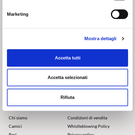
base alle condizioni contrattuali.
Marketing
SHOPPING IN SICUREZZA
Utilizziamo i più elevati standard di sicurezza per offrirti il
Mostra dettagli
massimo della tranquillità nei tuoi pagamenti online.
Accetta tutti
SEGUICI SU
Accetta selezionati
Rifiuta
CHI SIAMO
SERVIZI
Corsi
Contatti
Chi siamo
Condizioni di vendita
Camici
Whistleblowing Policy
Resi
Privacy policy