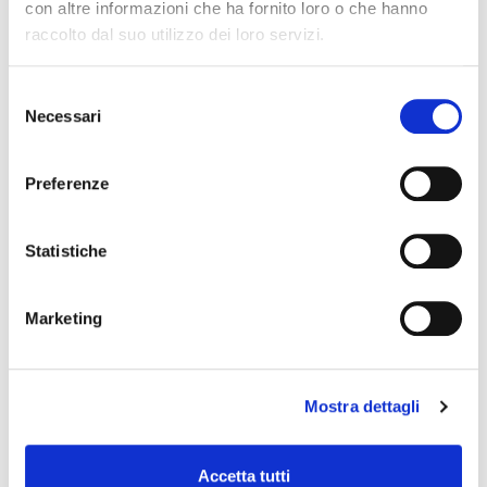
con altre informazioni che ha fornito loro o che hanno
per archiviare informazioni, ad esempio il
raccolto dal suo utilizzo dei loro servizi.
nome e la password di accesso, in modo da
evitare che Lei debba digitarli nuovamente
Selezione
ogni volta che visita un sito specifico. Questi
Necessari
del
rimangono memorizzati nel computer anche
consenso
dopo aver chiuso il browser.
Preferenze
Per controllare la lista aggiornata dei cookie
presenti, dei relativi fornitori e delle rispettive durate,
Statistiche
La invitiamo a consultare il banner di gestione del
consenso presente nella parte inferiore di ogni
Marketing
pagina del presente sito web.
Gestione dei Cookie
Mostra dettagli
In riferimento al provvedimento di “Individuazione
delle modalità semplificate per l’informativa e
Accetta tutti
l’acquisizione del consenso per l’uso dei cookie” - 8