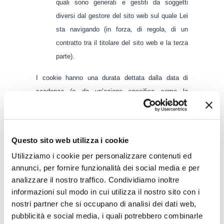
quali sono generati e gestiti da soggetti
diversi dal gestore del sito web sul quale Lei
sta navigando (in forza, di regola, di un
contratto tra il titolare del sito web e la terza
parte).
I cookie hanno una durata dettata dalla data di
scadenza (o da un’azione specifica come la
chiusura del browser) impostata al momento
dell’installazione. I cookie possono essere:
temporanei o di sessione (session cookie):
Questo sito web utilizza i cookie
sono utilizzati per archiviare informazioni
Utilizziamo i cookie per personalizzare contenuti ed
temporanee, consentono di collegare le
annunci, per fornire funzionalità dei social media e per
azioni eseguite durante una sessione
analizzare il nostro traffico. Condividiamo inoltre
specifica e vengono rimossi dal computer
informazioni sul modo in cui utilizza il nostro sito con i
alla chiusura del browser;
nostri partner che si occupano di analisi dei dati web,
pubblicità e social media, i quali potrebbero combinarle
permanenti (persistent cookie): sono utilizzati