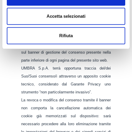
maggio 2014 (Pubblicato sulla Gazzetta Ufficiale n.
126 del 3 giugno 2014) e alle “Linee guida cookie e
Accetta selezionati
altri strumenti di tracciamento” del 10 giugno 2021
(doc. web n. 9677876, pubblicate sulla Gazzetta
Rifiuta
Ufficiale n. 163 del 9 luglio 2021), può modificare in
qualsiasi momento il consenso ai cookie cliccando
sul banner di gestione del consenso presente nella
parte inferiore di ogni pagina del presente sito web.
UMBRA S.p.A. terrà opportuna traccia del/dei
Suo/Suoi consenso/i attraverso un apposito cookie
tecnico, considerato dal Garante Privacy uno
strumento “non particolarmente invasivo”.
La revoca o modifica del consenso tramite il banner
non comporta la cancellazione automatica dei
cookie già memorizzati sul dispositivo: sarà
necessario procedere alla loro eliminazione tramite
le impostazioni del browser o dei singoli servizi di