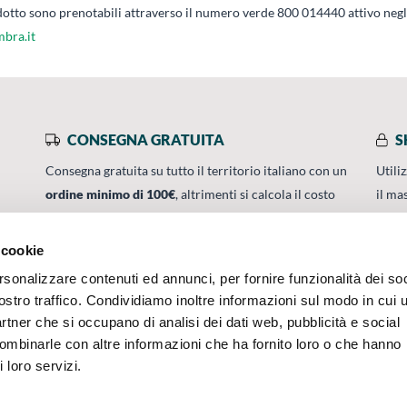
rodotto sono prenotabili attraverso il numero verde 800 014440 attivo neg
mbra.it
CONSEGNA GRATUITA
S
Consegna gratuita su tutto il territorio italiano con un
Utili
ordine minimo di 100€
, altrimenti si calcola il costo
il ma
0
della consegna in base alle condizioni contrattuali.
 cookie
rsonalizzare contenuti ed annunci, per fornire funzionalità dei soc
SERVIZI
UMBRA CERTIFIC
ostro traffico. Condividiamo inoltre informazioni sul modo in cui u
ISO
partner che si occupano di analisi dei dati web, pubblicità e social
Contatti
combinarle con altre informazioni che ha fornito loro o che hanno
Condizioni di vendita
 loro servizi.
Whistleblowing Policy
Privacy policy