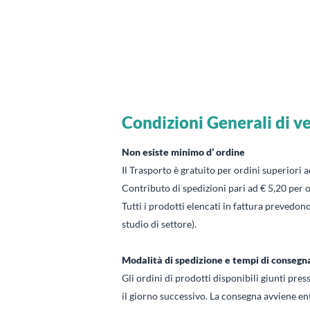
Condizioni Generali di Vendita
Salta al contenuto
Condizioni Generali di v
Non esiste minimo d’ ordine
Il Trasporto è gratuito per ordini superiori a
Contributo di spedizioni pari ad € 5,20 per or
Tutti i prodotti elencati in fattura prevedono
studio di settore).
Modalità di spedizione e tempi di consegn
Gli ordini di prodotti disponibili giunti pres
il giorno successivo. La consegna avviene entro