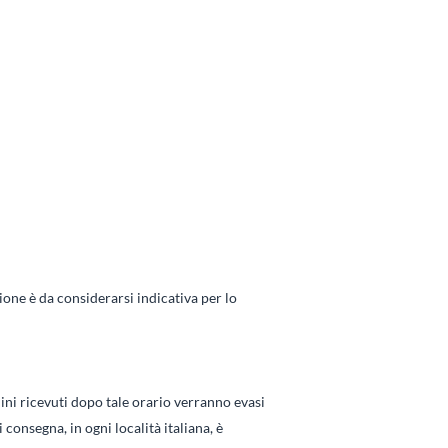
zione è da considerarsi indicativa per lo
dini ricevuti dopo tale orario verranno evasi
 consegna, in ogni località italiana, è