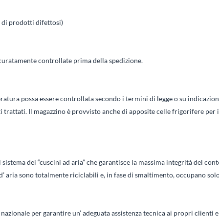
 di prodotti difettosi)
curatamente controllate prima della spedizione.
ratura possa essere controllata secondo i termini di legge o su indicazion
 trattati. Il magazzino è provvisto anche di apposite celle frigorifere per 
l sistema dei “cuscini ad aria” che garantisce la massima integrità del conte
 aria sono totalmente riciclabili e, in fase di smaltimento, occupano solo 
 nazionale per garantire un’ adeguata assistenza tecnica ai propri clienti e 