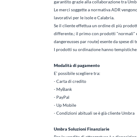
garantito grazie alla collaborazione tra Umbra
Le merci soggette a normativa ADR vengono sp
lavorativi per le isole e Calabria.
Se il cliente effettua un ordine di più pro
differente.; il primo con prodotti "normali"
dangereusses par route) esente da spese di t
I prodotti su ordinazione hanno tempistiche
Modalità di pagamento
E’ possibile scegliere tra:
- Carta di credito
- MyBank
- PayPal
- Up Mobile
- Condizioni abituali se è già cliente Umbra
Umbra Soluzioni Finanziarie
Per la vendita di attrezzature è a disposizio