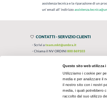
assistenza tecnica e la riparazione di un p
un’ email all’ indirizzo
assistenza.tecnica@u
CONTATTI - SERVIZIO CLIENTI
Scrivi a
team.mkt@umbra.it
Chiama il NV ORDINI
800 869103
Chiama il NV ASSISTENZA TECNICA
800 01444
Questo sito web utilizza i
Utilizziamo i cookie per pe
SEGUICI SU
CHI SIAMO
media e per analizzare il n
il nostro sito con i nostri 
Corsi
media, i quali potrebbero 
Chi siamo
raccolto dal suo utilizzo dei
Camici
Resi