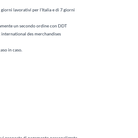
ni lavorativi per l'Italia e di 7 giorni
ticamente un secondo ordine con DDT
rt international des merchandises
aso in caso.
arvi proposte di pagamento personalizzate