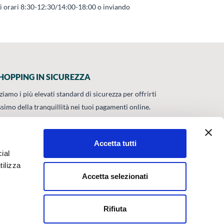
li orari 8:30-12:30/14:00-18:00 o inviando
HOPPING IN SICUREZZA
zziamo i più elevati standard di sicurezza per offrirti
ssimo della tranquillità nei tuoi pagamenti online.
Accetta tutti
ial
ATA UNI EN
UMBRA S.P.A.
tilizza
Accetta selezionati
UMBRA S.p.A © 2023
Via Madonna Alta, 138 - 06128 Perugia
(PG)
Rifiuta
Capitale Sociale: 5.165.000 i.v.