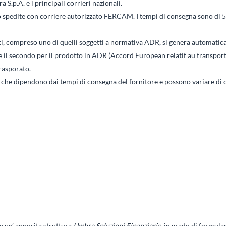
 S.p.A. e i principali corrieri nazionali.
edite con corriere autorizzato FERCAM. I tempi di consegna sono di 5 gior
dotti, compreso uno di quelli soggetti a normativa ADR, si genera automa
 e il secondo per il prodotto in ADR (Accord European relatif au transpo
rasporato.
 che dipendono dai tempi di consegna del fornitore e possono variare di c
ne un’ apposita struttura
Umbra Soluzioni Finanziarie
, in grado di formul