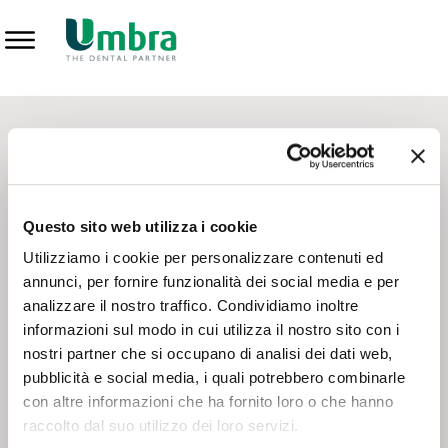
Prodotti
CONTATTI - SERVIZIO CLIENTI
Scrivi a
team.mkt@umbra.it
Chiama il NV ORDINI
800 869103
Questo sito web utilizza i cookie
Chiama il NV ASSISTENZA TECNICA
800 014440
Utilizziamo i cookie per personalizzare contenuti ed
annunci, per fornire funzionalità dei social media e per
analizzare il nostro traffico. Condividiamo inoltre
CONSEGNA GRATUITA
informazioni sul modo in cui utilizza il nostro sito con i
Consegna gratuita su tutto il territorio italiano con un
ordine
nostri partner che si occupano di analisi dei dati web,
minimo di 100€
, altrimenti si calcola il costo della consegna in
pubblicità e social media, i quali potrebbero combinarle
base alle condizioni contrattuali.
con altre informazioni che ha fornito loro o che hanno
raccolto dal suo utilizzo dei loro servizi.