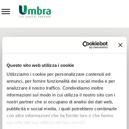
Prodotti
CONTATTI - SERVIZIO CLIENTI
Scrivi a
team.mkt@umbra.it
Chiama il NV ORDINI
800 869103
Questo sito web utilizza i cookie
Chiama il NV ASSISTENZA TECNICA
800 014440
Utilizziamo i cookie per personalizzare contenuti ed
annunci, per fornire funzionalità dei social media e per
analizzare il nostro traffico. Condividiamo inoltre
CONSEGNA GRATUITA
informazioni sul modo in cui utilizza il nostro sito con i
Consegna gratuita su tutto il territorio italiano con un
ordine
nostri partner che si occupano di analisi dei dati web,
minimo di 100€
, altrimenti si calcola il costo della consegna in
pubblicità e social media, i quali potrebbero combinarle
base alle condizioni contrattuali.
con altre informazioni che ha fornito loro o che hanno
raccolto dal suo utilizzo dei loro servizi.