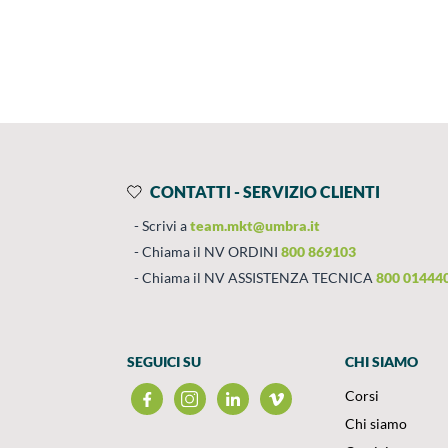
Prodotti
Salta al contenuto
CONTATTI - SERVIZIO CLIENTI
Scrivi a
team.mkt@umbra.it
Chiama il NV ORDINI
800 869103
Chiama il NV ASSISTENZA TECNICA
800 01444
SEGUICI SU
CHI SIAMO
Corsi
Chi siamo