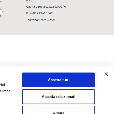
Capitale Sociale: 5.165.000 i.v.
P.Iva 01713610549
Telefono 075/506901
Accetta tutti
ial
tilizza
Accetta selezionati
Rifiuta