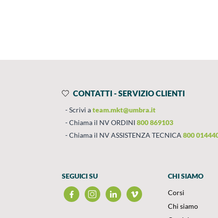
Prodotti
Salta al contenuto
CONTATTI - SERVIZIO CLIENTI
Scrivi a
team.mkt@umbra.it
Chiama il NV ORDINI
800 869103
Chiama il NV ASSISTENZA TECNICA
800 01444
SEGUICI SU
CHI SIAMO
Corsi
Chi siamo