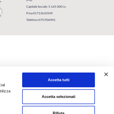
Capitale Sociale: 5.165.000 i.v.
P.Iva 01713610549
Telefono 075/506901
Accetta tutti
ial
tilizza
Accetta selezionati
Rifiuta