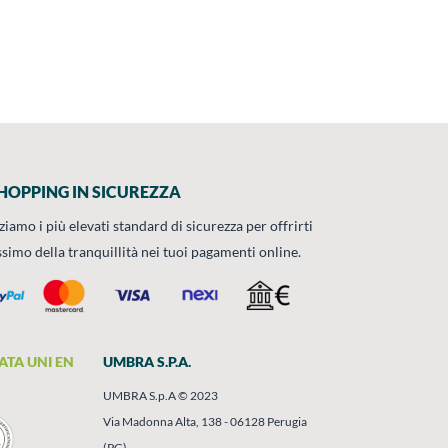
HOPPING IN SICUREZZA
zziamo i più elevati standard di sicurezza per offrirti
ssimo della tranquillità nei tuoi pagamenti online.
ATA UNI EN
UMBRA S.P.A.
UMBRA S.p.A © 2023
Via Madonna Alta, 138 - 06128 Perugia
(PG)