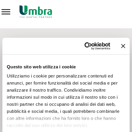
Prodotti
CONTATTI - SERVIZIO CLIENTI
Scrivi a
team.mkt@umbra.it
Chiama il NV ORDINI
800 869103
Questo sito web utilizza i cookie
Chiama il NV ASSISTENZA TECNICA
800 014440
Utilizziamo i cookie per personalizzare contenuti ed
annunci, per fornire funzionalità dei social media e per
analizzare il nostro traffico. Condividiamo inoltre
CONSEGNA GRATUITA
informazioni sul modo in cui utilizza il nostro sito con i
Consegna gratuita su tutto il territorio italiano con un
ordine
nostri partner che si occupano di analisi dei dati web,
minimo di 100€
, altrimenti si calcola il costo della consegna in
pubblicità e social media, i quali potrebbero combinarle
base alle condizioni contrattuali.
con altre informazioni che ha fornito loro o che hanno
raccolto dal suo utilizzo dei loro servizi.