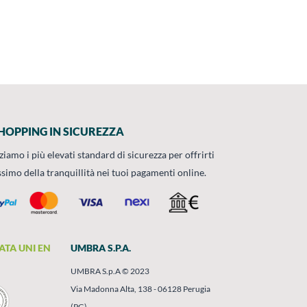
HOPPING IN SICUREZZA
zziamo i più elevati standard di sicurezza per offrirti
ssimo della tranquillità nei tuoi pagamenti online.
ATA UNI EN
UMBRA S.P.A.
UMBRA S.p.A © 2023
Via Madonna Alta, 138 - 06128 Perugia
(PG)