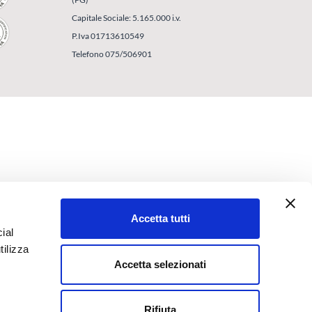
Capitale Sociale: 5.165.000 i.v.
P.Iva 01713610549
Telefono 075/506901
Accetta tutti
ial
tilizza
Accetta selezionati
Rifiuta