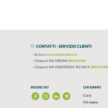
Prodotti
Salta al contenuto
CONTATTI - SERVIZIO CLIENTI
Scrivi a
team.mkt@umbra.it
Chiama il NV ORDINI
800 869103
Chiama il NV ASSISTENZA TECNICA
800 01444
SEGUICI SU
CHI SIAMO
Corsi
Chi siamo