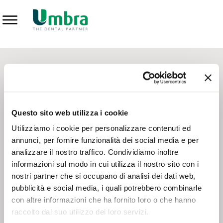
Prodotti
CONTATTI - SERVIZIO CLIENTI
Scrivi a
team.mkt@umbra.it
Chiama il NV ORDINI
800 869103
Questo sito web utilizza i cookie
Chiama il NV ASSISTENZA TECNICA
800 014440
Utilizziamo i cookie per personalizzare contenuti ed
annunci, per fornire funzionalità dei social media e per
analizzare il nostro traffico. Condividiamo inoltre
CONSEGNA GRATUITA
informazioni sul modo in cui utilizza il nostro sito con i
Consegna gratuita su tutto il territorio italiano con un
ordine
nostri partner che si occupano di analisi dei dati web,
minimo di 100€
, altrimenti si calcola il costo della consegna in
pubblicità e social media, i quali potrebbero combinarle
base alle condizioni contrattuali.
con altre informazioni che ha fornito loro o che hanno
raccolto dal suo utilizzo dei loro servizi.