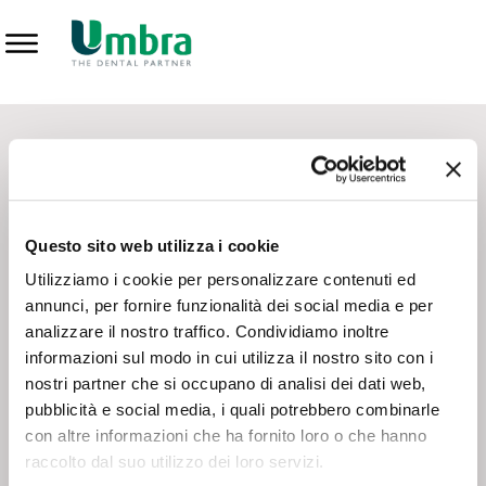
Prodotti
CONTATTI - SERVIZIO CLIENTI
Scrivi a
team.mkt@umbra.it
Chiama il NV ORDINI
800 869103
Questo sito web utilizza i cookie
Chiama il NV ASSISTENZA TECNICA
800 014440
Utilizziamo i cookie per personalizzare contenuti ed
annunci, per fornire funzionalità dei social media e per
analizzare il nostro traffico. Condividiamo inoltre
CONSEGNA GRATUITA
informazioni sul modo in cui utilizza il nostro sito con i
Consegna gratuita su tutto il territorio italiano con un
ordine
nostri partner che si occupano di analisi dei dati web,
minimo di 100€
, altrimenti si calcola il costo della consegna in
pubblicità e social media, i quali potrebbero combinarle
base alle condizioni contrattuali.
con altre informazioni che ha fornito loro o che hanno
raccolto dal suo utilizzo dei loro servizi.