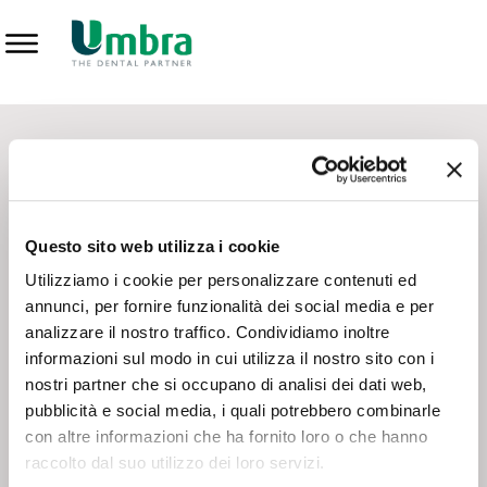
Prodotti
CONTATTI - SERVIZIO CLIENTI
Scrivi a
team.mkt@umbra.it
Chiama il NV ORDINI
800 869103
Questo sito web utilizza i cookie
Chiama il NV ASSISTENZA TECNICA
800 014440
Utilizziamo i cookie per personalizzare contenuti ed
annunci, per fornire funzionalità dei social media e per
analizzare il nostro traffico. Condividiamo inoltre
CONSEGNA GRATUITA
informazioni sul modo in cui utilizza il nostro sito con i
Consegna gratuita su tutto il territorio italiano con un
ordine
nostri partner che si occupano di analisi dei dati web,
minimo di 100€
, altrimenti si calcola il costo della consegna in
pubblicità e social media, i quali potrebbero combinarle
base alle condizioni contrattuali.
con altre informazioni che ha fornito loro o che hanno
raccolto dal suo utilizzo dei loro servizi.