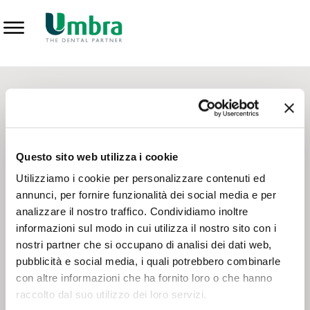
Prodotti
CONTATTI - SERVIZIO CLIENTI
Scrivi a
team.mkt@umbra.it
Chiama il NV ORDINI
800 869103
Questo sito web utilizza i cookie
Chiama il NV ASSISTENZA TECNICA
800 014440
Utilizziamo i cookie per personalizzare contenuti ed
annunci, per fornire funzionalità dei social media e per
analizzare il nostro traffico. Condividiamo inoltre
CONSEGNA GRATUITA
informazioni sul modo in cui utilizza il nostro sito con i
Consegna gratuita su tutto il territorio italiano con un
ordine
nostri partner che si occupano di analisi dei dati web,
minimo di 100€
, altrimenti si calcola il costo della consegna in
pubblicità e social media, i quali potrebbero combinarle
base alle condizioni contrattuali.
con altre informazioni che ha fornito loro o che hanno
raccolto dal suo utilizzo dei loro servizi.