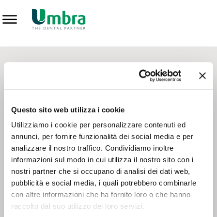
Prodotti
CONTATTI - SERVIZIO CLIENTI
Scrivi a
team.mkt@umbra.it
Chiama il NV ORDINI
800 869103
Questo sito web utilizza i cookie
Chiama il NV ASSISTENZA TECNICA
800 014440
Utilizziamo i cookie per personalizzare contenuti ed
annunci, per fornire funzionalità dei social media e per
analizzare il nostro traffico. Condividiamo inoltre
CONSEGNA GRATUITA
informazioni sul modo in cui utilizza il nostro sito con i
Consegna gratuita su tutto il territorio italiano con un
ordine
nostri partner che si occupano di analisi dei dati web,
minimo di 100€
, altrimenti si calcola il costo della consegna in
pubblicità e social media, i quali potrebbero combinarle
base alle condizioni contrattuali.
con altre informazioni che ha fornito loro o che hanno
raccolto dal suo utilizzo dei loro servizi.