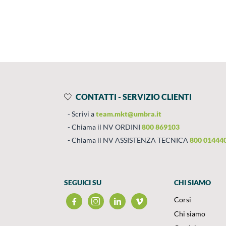
Prodotti
Salta al contenuto
CONTATTI - SERVIZIO CLIENTI
Scrivi a
team.mkt@umbra.it
Chiama il NV ORDINI
800 869103
Chiama il NV ASSISTENZA TECNICA
800 01444
SEGUICI SU
CHI SIAMO
Corsi
Chi siamo