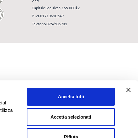
Capitale Sociale: 5.165.000 i.v.
P.Iva 01713610549
Telefono 075/506901
Accetta tutti
ial
tilizza
Accetta selezionati
Rifiuta