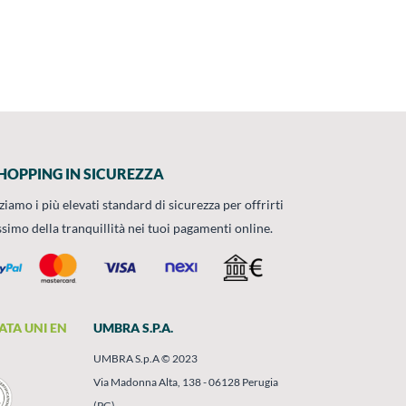
HOPPING IN SICUREZZA
zziamo i più elevati standard di sicurezza per offrirti
ssimo della tranquillità nei tuoi pagamenti online.
ATA UNI EN
UMBRA S.P.A.
UMBRA S.p.A © 2023
Via Madonna Alta, 138 - 06128 Perugia
(PG)