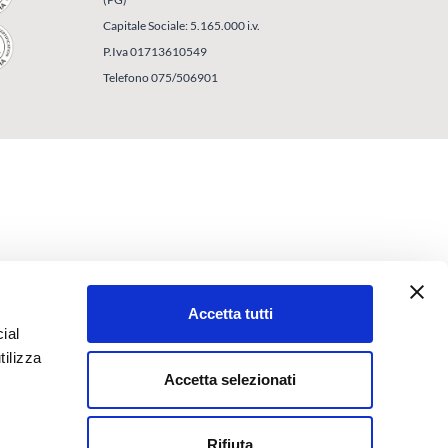
Capitale Sociale: 5.165.000 i.v.
P.Iva 01713610549
Telefono 075/506901
Accetta tutti
ial
tilizza
Accetta selezionati
Rifiuta