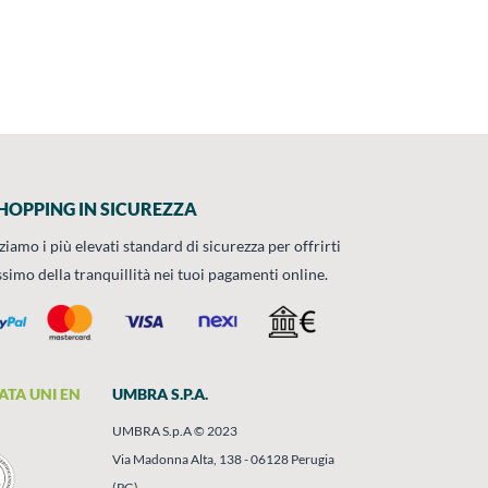
HOPPING IN SICUREZZA
zziamo i più elevati standard di sicurezza per offrirti
ssimo della tranquillità nei tuoi pagamenti online.
ATA UNI EN
UMBRA S.P.A.
UMBRA S.p.A © 2023
Via Madonna Alta, 138 - 06128 Perugia
(PG)