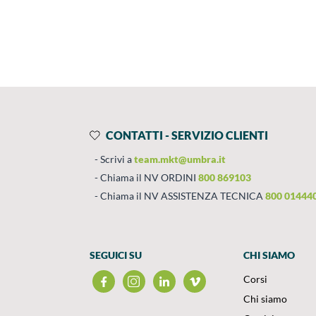
Prodotti
Salta al contenuto
CONTATTI - SERVIZIO CLIENTI
Scrivi a
team.mkt@umbra.it
Chiama il NV ORDINI
800 869103
Chiama il NV ASSISTENZA TECNICA
800 01444
SEGUICI SU
CHI SIAMO
Corsi
Chi siamo