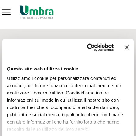
Prodotti
CONTATTI - SERVIZIO CLIENTI
Scrivi a
team.mkt@umbra.it
Chiama il NV ORDINI
800 869103
Questo sito web utilizza i cookie
Chiama il NV ASSISTENZA TECNICA
800 014440
Utilizziamo i cookie per personalizzare contenuti ed
annunci, per fornire funzionalità dei social media e per
analizzare il nostro traffico. Condividiamo inoltre
CONSEGNA GRATUITA
informazioni sul modo in cui utilizza il nostro sito con i
Consegna gratuita su tutto il territorio italiano con un
ordine
nostri partner che si occupano di analisi dei dati web,
minimo di 100€
, altrimenti si calcola il costo della consegna in
pubblicità e social media, i quali potrebbero combinarle
base alle condizioni contrattuali.
con altre informazioni che ha fornito loro o che hanno
raccolto dal suo utilizzo dei loro servizi.