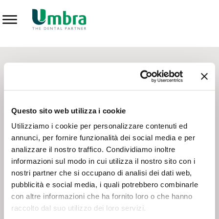
Prodotti
CONTATTI - SERVIZIO CLIENTI
Scrivi a
team.mkt@umbra.it
Chiama il NV ORDINI
800 869103
Questo sito web utilizza i cookie
Chiama il NV ASSISTENZA TECNICA
800 014440
Utilizziamo i cookie per personalizzare contenuti ed
annunci, per fornire funzionalità dei social media e per
analizzare il nostro traffico. Condividiamo inoltre
CONSEGNA GRATUITA
informazioni sul modo in cui utilizza il nostro sito con i
Consegna gratuita su tutto il territorio italiano con un
ordine
nostri partner che si occupano di analisi dei dati web,
minimo di 100€
, altrimenti si calcola il costo della consegna in
pubblicità e social media, i quali potrebbero combinarle
base alle condizioni contrattuali.
con altre informazioni che ha fornito loro o che hanno
raccolto dal suo utilizzo dei loro servizi.