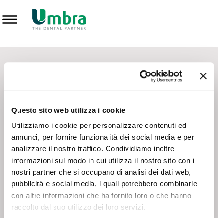
Prodotti
CONTATTI - SERVIZIO CLIENTI
Scrivi a
team.mkt@umbra.it
Chiama il NV ORDINI
800 869103
Questo sito web utilizza i cookie
Chiama il NV ASSISTENZA TECNICA
800 014440
Utilizziamo i cookie per personalizzare contenuti ed
annunci, per fornire funzionalità dei social media e per
analizzare il nostro traffico. Condividiamo inoltre
CONSEGNA GRATUITA
informazioni sul modo in cui utilizza il nostro sito con i
Consegna gratuita su tutto il territorio italiano con un
ordine
nostri partner che si occupano di analisi dei dati web,
minimo di 100€
, altrimenti si calcola il costo della consegna in
pubblicità e social media, i quali potrebbero combinarle
base alle condizioni contrattuali.
con altre informazioni che ha fornito loro o che hanno
raccolto dal suo utilizzo dei loro servizi.