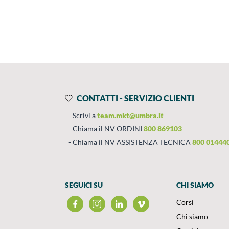
Prodotti
Salta al contenuto
CONTATTI - SERVIZIO CLIENTI
Scrivi a
team.mkt@umbra.it
Chiama il NV ORDINI
800 869103
Chiama il NV ASSISTENZA TECNICA
800 01444
SEGUICI SU
CHI SIAMO
Corsi
Chi siamo