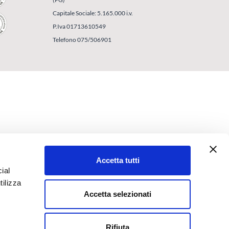
Capitale Sociale: 5.165.000 i.v.
P.Iva 01713610549
Telefono 075/506901
Accetta tutti
ial
tilizza
Accetta selezionati
Rifiuta