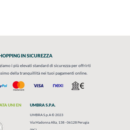
HOPPING IN SICUREZZA
zziamo i più elevati standard di sicurezza per offrirti
ssimo della tranquillità nei tuoi pagamenti online.
ATA UNI EN
UMBRA S.P.A.
UMBRA S.p.A © 2023
Via Madonna Alta, 138 - 06128 Perugia
(PG)