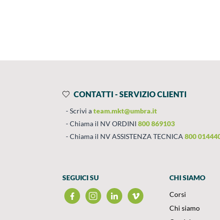
Prodotti
Salta al contenuto
CONTATTI - SERVIZIO CLIENTI
Scrivi a
team.mkt@umbra.it
Chiama il NV ORDINI
800 869103
Chiama il NV ASSISTENZA TECNICA
800 01444
SEGUICI SU
CHI SIAMO
Corsi
Chi siamo