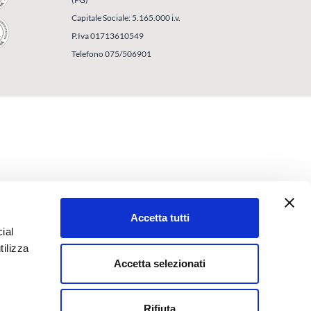
Capitale Sociale: 5.165.000 i.v.
P.Iva 01713610549
Telefono 075/506901
Accetta tutti
ial
tilizza
Accetta selezionati
Rifiuta