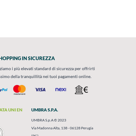
HOPPING IN SICUREZZA
zziamo i più elevati standard di sicurezza per offrirti
ssimo della tranquillità nei tuoi pagamenti online.
ATA UNI EN
UMBRA S.P.A.
UMBRA S.p.A © 2023
Via Madonna Alta, 138 - 06128 Perugia
(PG)