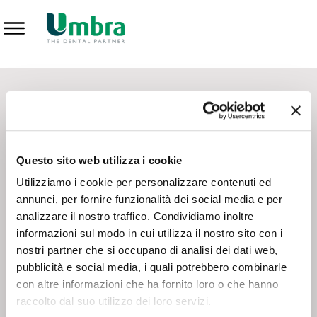
Prodotti
CONTATTI - SERVIZIO CLIENTI
Scrivi a
team.mkt@umbra.it
Chiama il NV ORDINI
800 869103
Questo sito web utilizza i cookie
Chiama il NV ASSISTENZA TECNICA
800 014440
Utilizziamo i cookie per personalizzare contenuti ed
annunci, per fornire funzionalità dei social media e per
analizzare il nostro traffico. Condividiamo inoltre
CONSEGNA GRATUITA
informazioni sul modo in cui utilizza il nostro sito con i
Consegna gratuita su tutto il territorio italiano con un
ordine
nostri partner che si occupano di analisi dei dati web,
minimo di 100€
, altrimenti si calcola il costo della consegna in
pubblicità e social media, i quali potrebbero combinarle
base alle condizioni contrattuali.
con altre informazioni che ha fornito loro o che hanno
raccolto dal suo utilizzo dei loro servizi.