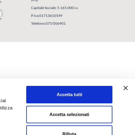
Capitale Sociale: 5.165.000 i.v.
P.Iva 01713610549
Telefono 075/506901
Accetta tutti
ial
tilizza
Accetta selezionati
Rifiuta