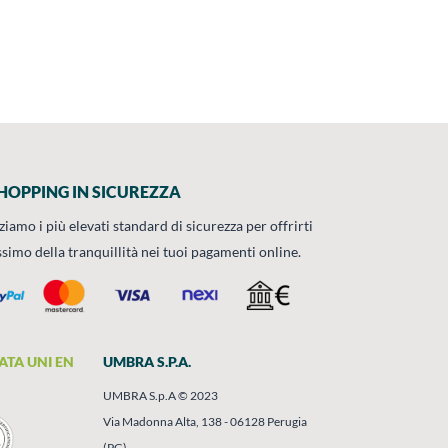
HOPPING IN SICUREZZA
zziamo i più elevati standard di sicurezza per offrirti
ssimo della tranquillità nei tuoi pagamenti online.
ATA UNI EN
UMBRA S.P.A.
UMBRA S.p.A © 2023
Via Madonna Alta, 138 - 06128 Perugia
(PG)