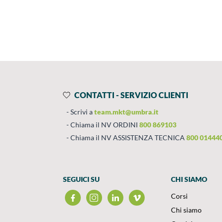
Prodotti
Salta al contenuto
CONTATTI - SERVIZIO CLIENTI
Scrivi a
team.mkt@umbra.it
Chiama il NV ORDINI
800 869103
Chiama il NV ASSISTENZA TECNICA
800 01444
SEGUICI SU
CHI SIAMO
Corsi
Chi siamo