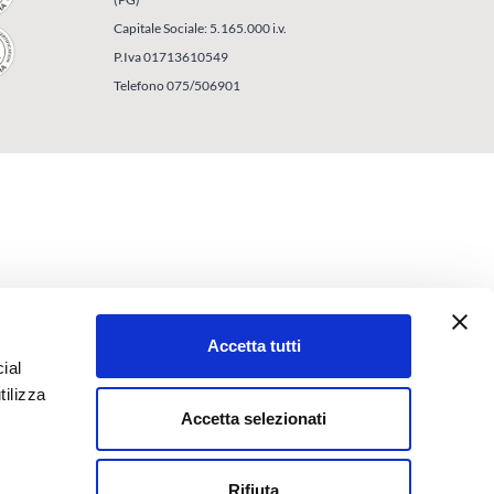
Capitale Sociale: 5.165.000 i.v.
P.Iva 01713610549
Telefono 075/506901
Accetta tutti
ial
tilizza
Accetta selezionati
Rifiuta