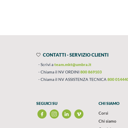
Prodotti
Salta al contenuto
CONTATTI - SERVIZIO CLIENTI
Scrivi a
team.mkt@umbra.it
Chiama il NV ORDINI
800 869103
Chiama il NV ASSISTENZA TECNICA
800 01444
SEGUICI SU
CHI SIAMO
Corsi
Chi siamo