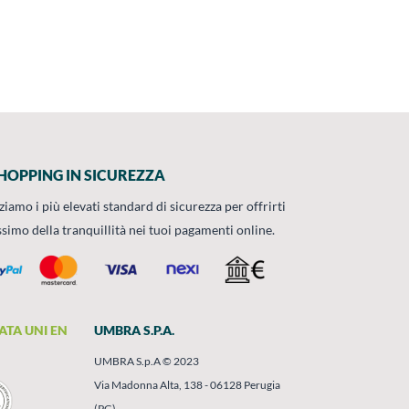
HOPPING IN SICUREZZA
zziamo i più elevati standard di sicurezza per offrirti
ssimo della tranquillità nei tuoi pagamenti online.
ATA UNI EN
UMBRA S.P.A.
UMBRA S.p.A © 2023
Via Madonna Alta, 138 - 06128 Perugia
(PG)