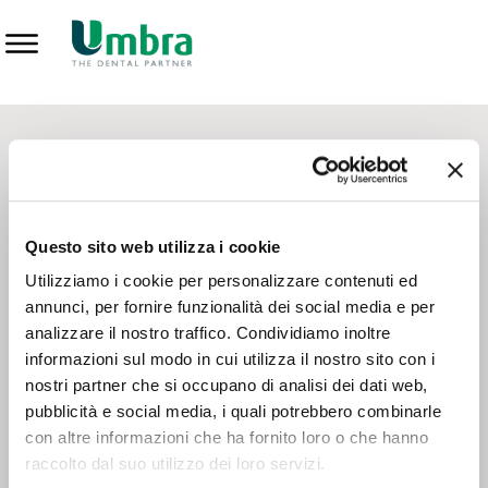
Prodotti
CONTATTI - SERVIZIO CLIENTI
Scrivi a
team.mkt@umbra.it
Chiama il NV ORDINI
800 869103
Questo sito web utilizza i cookie
Chiama il NV ASSISTENZA TECNICA
800 014440
Utilizziamo i cookie per personalizzare contenuti ed
annunci, per fornire funzionalità dei social media e per
analizzare il nostro traffico. Condividiamo inoltre
CONSEGNA GRATUITA
informazioni sul modo in cui utilizza il nostro sito con i
Consegna gratuita su tutto il territorio italiano con un
ordine
nostri partner che si occupano di analisi dei dati web,
minimo di 100€
, altrimenti si calcola il costo della consegna in
pubblicità e social media, i quali potrebbero combinarle
base alle condizioni contrattuali.
con altre informazioni che ha fornito loro o che hanno
raccolto dal suo utilizzo dei loro servizi.