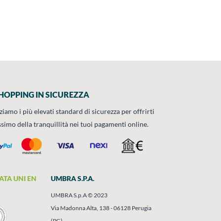
HOPPING IN SICUREZZA
zziamo i più elevati standard di sicurezza per offrirti
ssimo della tranquillità nei tuoi pagamenti online.
ATA UNI EN
UMBRA S.P.A.
UMBRA S.p.A © 2023
Via Madonna Alta, 138 - 06128 Perugia
(PG)