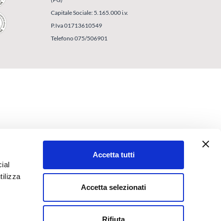
Capitale Sociale: 5.165.000 i.v.
P.Iva 01713610549
Telefono 075/506901
Accetta tutti
ial
tilizza
Accetta selezionati
Rifiuta