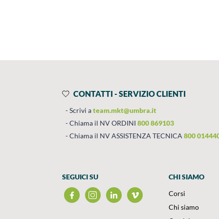
Prodotti
Salta al contenuto
CONTATTI - SERVIZIO CLIENTI
Scrivi a
team.mkt@umbra.it
Chiama il NV ORDINI
800 869103
Chiama il NV ASSISTENZA TECNICA
800 01444
SEGUICI SU
CHI SIAMO
Corsi
Chi siamo