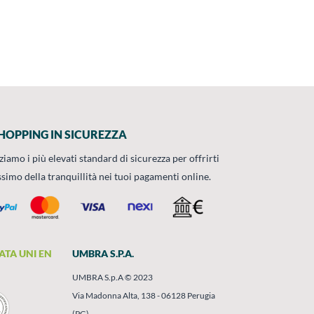
HOPPING IN SICUREZZA
zziamo i più elevati standard di sicurezza per offrirti
ssimo della tranquillità nei tuoi pagamenti online.
ATA UNI EN
UMBRA S.P.A.
UMBRA S.p.A © 2023
Via Madonna Alta, 138 - 06128 Perugia
(PG)