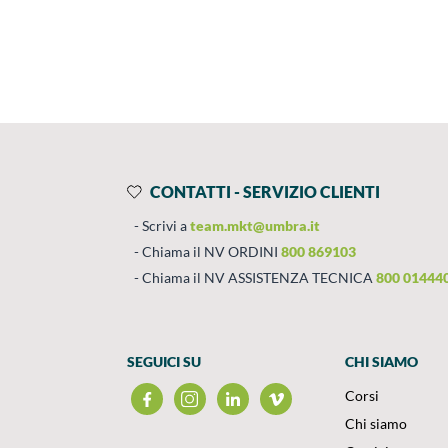
Prodotti
Salta al contenuto
CONTATTI - SERVIZIO CLIENTI
Scrivi a
team.mkt@umbra.it
Chiama il NV ORDINI
800 869103
Chiama il NV ASSISTENZA TECNICA
800 01444
SEGUICI SU
CHI SIAMO
Corsi
Chi siamo