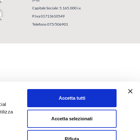
Capitale Sociale: 5.165.000 i.v.
P.Iva 01713610549
Telefono 075/506901
Accetta tutti
ial
tilizza
Accetta selezionati
Rifiuta