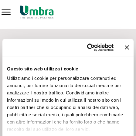
Prodotti
CONTATTI - SERVIZIO CLIENTI
Scrivi a
team.mkt@umbra.it
Chiama il NV ORDINI
800 869103
Questo sito web utilizza i cookie
Chiama il NV ASSISTENZA TECNICA
800 014440
Utilizziamo i cookie per personalizzare contenuti ed
annunci, per fornire funzionalità dei social media e per
analizzare il nostro traffico. Condividiamo inoltre
CONSEGNA GRATUITA
informazioni sul modo in cui utilizza il nostro sito con i
Consegna gratuita su tutto il territorio italiano con un
ordine
nostri partner che si occupano di analisi dei dati web,
minimo di 100€
, altrimenti si calcola il costo della consegna in
pubblicità e social media, i quali potrebbero combinarle
base alle condizioni contrattuali.
con altre informazioni che ha fornito loro o che hanno
raccolto dal suo utilizzo dei loro servizi.