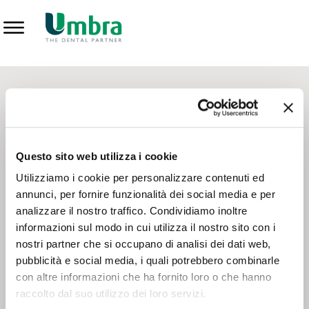
Prodotti
CONTATTI - SERVIZIO CLIENTI
Scrivi a
team.mkt@umbra.it
Chiama il NV ORDINI
800 869103
Questo sito web utilizza i cookie
Chiama il NV ASSISTENZA TECNICA
800 014440
Utilizziamo i cookie per personalizzare contenuti ed
annunci, per fornire funzionalità dei social media e per
analizzare il nostro traffico. Condividiamo inoltre
CONSEGNA GRATUITA
informazioni sul modo in cui utilizza il nostro sito con i
Consegna gratuita su tutto il territorio italiano con un
ordine
nostri partner che si occupano di analisi dei dati web,
minimo di 100€
, altrimenti si calcola il costo della consegna in
pubblicità e social media, i quali potrebbero combinarle
base alle condizioni contrattuali.
con altre informazioni che ha fornito loro o che hanno
raccolto dal suo utilizzo dei loro servizi.