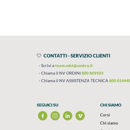
Prodotti
Salta al contenuto
CONTATTI - SERVIZIO CLIENTI
Scrivi a
team.mkt@umbra.it
Chiama il NV ORDINI
800 869103
Chiama il NV ASSISTENZA TECNICA
800 01444
SEGUICI SU
CHI SIAMO
Corsi
Chi siamo