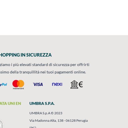
HOPPING IN SICUREZZA
zziamo i più elevati standard di sicurezza per offrirti
ssimo della tranquillità nei tuoi pagamenti online.
ATA UNI EN
UMBRA S.P.A.
UMBRA S.p.A © 2023
Via Madonna Alta, 138 - 06128 Perugia
(PG)