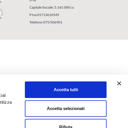
Capitale Sociale: 5.165.000 i.v.
P.Iva 01713610549
Telefono 075/506901
Accetta tutti
ial
tilizza
Accetta selezionati
Rifiuta