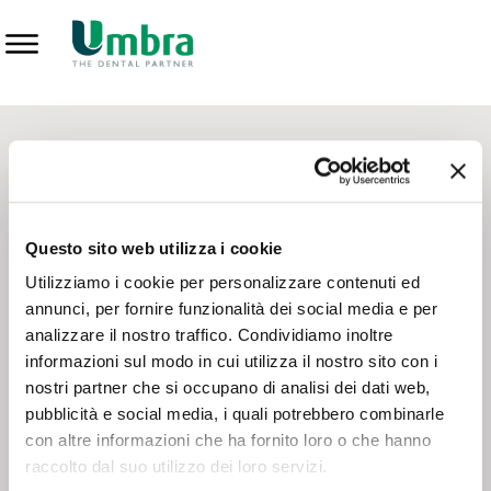
Prodotti
CONTATTI - SERVIZIO CLIENTI
Scrivi a
team.mkt@umbra.it
Chiama il NV ORDINI
800 869103
Questo sito web utilizza i cookie
Chiama il NV ASSISTENZA TECNICA
800 014440
Utilizziamo i cookie per personalizzare contenuti ed
annunci, per fornire funzionalità dei social media e per
analizzare il nostro traffico. Condividiamo inoltre
CONSEGNA GRATUITA
informazioni sul modo in cui utilizza il nostro sito con i
Consegna gratuita su tutto il territorio italiano con un
ordine
nostri partner che si occupano di analisi dei dati web,
minimo di 100€
, altrimenti si calcola il costo della consegna in
pubblicità e social media, i quali potrebbero combinarle
base alle condizioni contrattuali.
con altre informazioni che ha fornito loro o che hanno
raccolto dal suo utilizzo dei loro servizi.