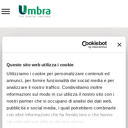
Prodotti
CONTATTI - SERVIZIO CLIENTI
Scrivi a
team.mkt@umbra.it
Chiama il NV ORDINI
800 869103
Questo sito web utilizza i cookie
Chiama il NV ASSISTENZA TECNICA
800 014440
Utilizziamo i cookie per personalizzare contenuti ed
annunci, per fornire funzionalità dei social media e per
analizzare il nostro traffico. Condividiamo inoltre
CONSEGNA GRATUITA
informazioni sul modo in cui utilizza il nostro sito con i
Consegna gratuita su tutto il territorio italiano con un
ordine
nostri partner che si occupano di analisi dei dati web,
minimo di 100€
, altrimenti si calcola il costo della consegna in
pubblicità e social media, i quali potrebbero combinarle
base alle condizioni contrattuali.
con altre informazioni che ha fornito loro o che hanno
raccolto dal suo utilizzo dei loro servizi.