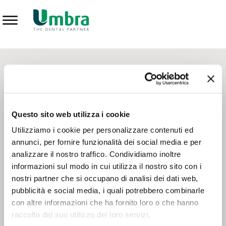
Prodotti
CONTATTI - SERVIZIO CLIENTI
Scrivi a
team.mkt@umbra.it
Chiama il NV ORDINI
800 869103
Questo sito web utilizza i cookie
Chiama il NV ASSISTENZA TECNICA
800 014440
Utilizziamo i cookie per personalizzare contenuti ed
annunci, per fornire funzionalità dei social media e per
analizzare il nostro traffico. Condividiamo inoltre
CONSEGNA GRATUITA
informazioni sul modo in cui utilizza il nostro sito con i
Consegna gratuita su tutto il territorio italiano con un
ordine
nostri partner che si occupano di analisi dei dati web,
minimo di 100€
, altrimenti si calcola il costo della consegna in
pubblicità e social media, i quali potrebbero combinarle
base alle condizioni contrattuali.
con altre informazioni che ha fornito loro o che hanno
raccolto dal suo utilizzo dei loro servizi.