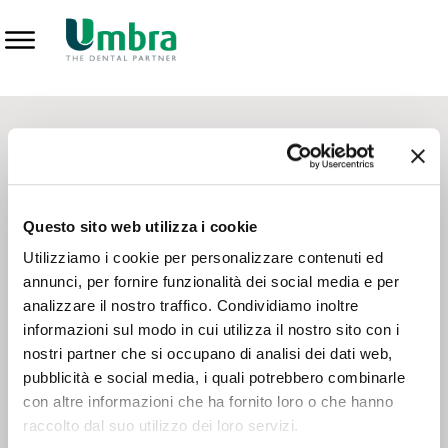
Prodotti
CONTATTI - SERVIZIO CLIENTI
Scrivi a
team.mkt@umbra.it
Chiama il NV ORDINI
800 869103
Questo sito web utilizza i cookie
Chiama il NV ASSISTENZA TECNICA
800 014440
Utilizziamo i cookie per personalizzare contenuti ed
annunci, per fornire funzionalità dei social media e per
analizzare il nostro traffico. Condividiamo inoltre
CONSEGNA GRATUITA
informazioni sul modo in cui utilizza il nostro sito con i
Consegna gratuita su tutto il territorio italiano con un
ordine
nostri partner che si occupano di analisi dei dati web,
minimo di 100€
, altrimenti si calcola il costo della consegna in
pubblicità e social media, i quali potrebbero combinarle
base alle condizioni contrattuali.
con altre informazioni che ha fornito loro o che hanno
raccolto dal suo utilizzo dei loro servizi.