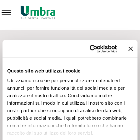
Prodotti
CONTATTI - SERVIZIO CLIENTI
Scrivi a
team.mkt@umbra.it
Chiama il NV ORDINI
800 869103
Questo sito web utilizza i cookie
Chiama il NV ASSISTENZA TECNICA
800 014440
Utilizziamo i cookie per personalizzare contenuti ed
annunci, per fornire funzionalità dei social media e per
analizzare il nostro traffico. Condividiamo inoltre
CONSEGNA GRATUITA
informazioni sul modo in cui utilizza il nostro sito con i
Consegna gratuita su tutto il territorio italiano con un
ordine
nostri partner che si occupano di analisi dei dati web,
minimo di 100€
, altrimenti si calcola il costo della consegna in
pubblicità e social media, i quali potrebbero combinarle
base alle condizioni contrattuali.
con altre informazioni che ha fornito loro o che hanno
raccolto dal suo utilizzo dei loro servizi.