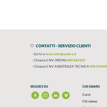
Prodotti
Salta al contenuto
CONTATTI - SERVIZIO CLIENTI
Scrivi a
team.mkt@umbra.it
Chiama il NV ORDINI
800 869103
Chiama il NV ASSISTENZA TECNICA
800 01444
SEGUICI SU
CHI SIAMO
Corsi
Chi siamo