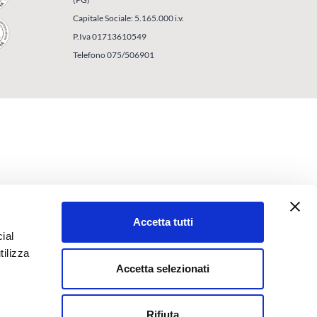
Capitale Sociale: 5.165.000 i.v.
P.Iva 01713610549
Telefono 075/506901
Accetta tutti
ial
tilizza
Accetta selezionati
Rifiuta