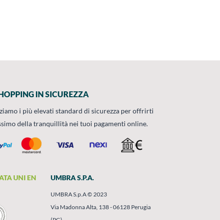
HOPPING IN SICUREZZA
zziamo i più elevati standard di sicurezza per offrirti
ssimo della tranquillità nei tuoi pagamenti online.
ATA UNI EN
UMBRA S.P.A.
UMBRA S.p.A © 2023
Via Madonna Alta, 138 - 06128 Perugia
(PG)