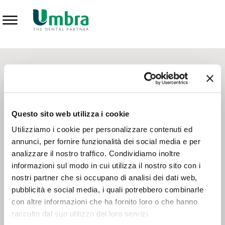
Prodotti
CONTATTI - SERVIZIO CLIENTI
Scrivi a
team.mkt@umbra.it
Chiama il NV ORDINI
800 869103
Questo sito web utilizza i cookie
Chiama il NV ASSISTENZA TECNICA
800 014440
Utilizziamo i cookie per personalizzare contenuti ed
annunci, per fornire funzionalità dei social media e per
analizzare il nostro traffico. Condividiamo inoltre
CONSEGNA GRATUITA
informazioni sul modo in cui utilizza il nostro sito con i
Consegna gratuita su tutto il territorio italiano con un
ordine
nostri partner che si occupano di analisi dei dati web,
minimo di 100€
, altrimenti si calcola il costo della consegna in
pubblicità e social media, i quali potrebbero combinarle
base alle condizioni contrattuali.
con altre informazioni che ha fornito loro o che hanno
raccolto dal suo utilizzo dei loro servizi.