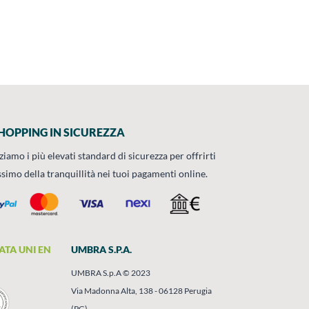
HOPPING IN SICUREZZA
zziamo i più elevati standard di sicurezza per offrirti
ssimo della tranquillità nei tuoi pagamenti online.
ATA UNI EN
UMBRA S.P.A.
UMBRA S.p.A © 2023
Via Madonna Alta, 138 - 06128 Perugia
(PG)