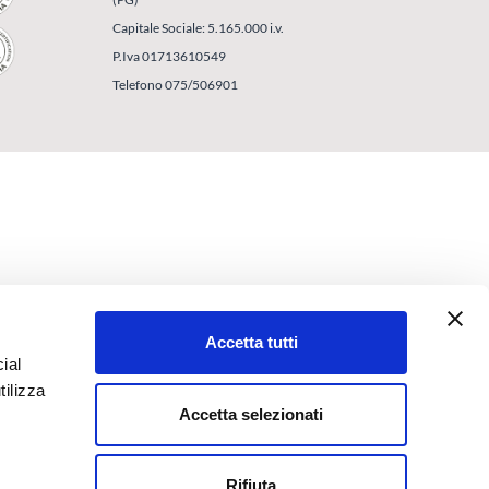
Capitale Sociale: 5.165.000 i.v.
P.Iva 01713610549
Telefono 075/506901
Accetta tutti
ial
tilizza
Accetta selezionati
Rifiuta