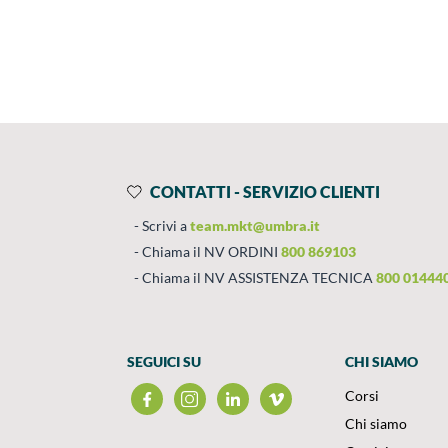
Prodotti
Salta al contenuto
CONTATTI - SERVIZIO CLIENTI
Scrivi a
team.mkt@umbra.it
Chiama il NV ORDINI
800 869103
Chiama il NV ASSISTENZA TECNICA
800 01444
SEGUICI SU
CHI SIAMO
Corsi
Chi siamo