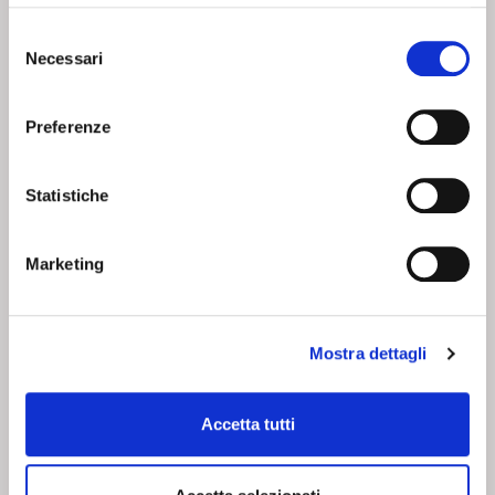
SHOPPING IN SICUREZZA
Selezione
Utilizziamo i più elevati standard di sicurezza per offrirti il
Necessari
del
massimo della tranquillità nei tuoi pagamenti online.
consenso
Preferenze
SEGUICI SU
Statistiche
Marketing
CHI SIAMO
SERVIZI
Corsi
Contatti
Mostra dettagli
Chi siamo
Condizioni di vendita
Camici
Whistleblowing Policy
Resi
Privacy policy
Accetta tutti
Acquisti sicuri
Cookie policy