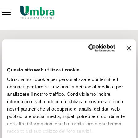
Prodotti
CONTATTI - SERVIZIO CLIENTI
Scrivi a
team.mkt@umbra.it
Chiama il NV ORDINI
800 869103
Questo sito web utilizza i cookie
Chiama il NV ASSISTENZA TECNICA
800 014440
Utilizziamo i cookie per personalizzare contenuti ed
annunci, per fornire funzionalità dei social media e per
analizzare il nostro traffico. Condividiamo inoltre
CONSEGNA GRATUITA
informazioni sul modo in cui utilizza il nostro sito con i
Consegna gratuita su tutto il territorio italiano con un
ordine
nostri partner che si occupano di analisi dei dati web,
minimo di 100€
, altrimenti si calcola il costo della consegna in
pubblicità e social media, i quali potrebbero combinarle
base alle condizioni contrattuali.
con altre informazioni che ha fornito loro o che hanno
raccolto dal suo utilizzo dei loro servizi.