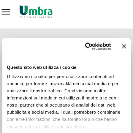
Prodotti
CONTATTI - SERVIZIO CLIENTI
Scrivi a
team.mkt@umbra.it
Chiama il NV ORDINI
800 869103
Questo sito web utilizza i cookie
Chiama il NV ASSISTENZA TECNICA
800 014440
Utilizziamo i cookie per personalizzare contenuti ed
annunci, per fornire funzionalità dei social media e per
analizzare il nostro traffico. Condividiamo inoltre
CONSEGNA GRATUITA
informazioni sul modo in cui utilizza il nostro sito con i
Consegna gratuita su tutto il territorio italiano con un
ordine
nostri partner che si occupano di analisi dei dati web,
minimo di 100€
, altrimenti si calcola il costo della consegna in
pubblicità e social media, i quali potrebbero combinarle
base alle condizioni contrattuali.
con altre informazioni che ha fornito loro o che hanno
raccolto dal suo utilizzo dei loro servizi.