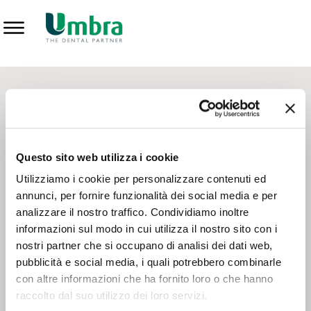
Prodotti
CONTATTI - SERVIZIO CLIENTI
Scrivi a
team.mkt@umbra.it
Chiama il NV ORDINI
800 869103
Questo sito web utilizza i cookie
Chiama il NV ASSISTENZA TECNICA
800 014440
Utilizziamo i cookie per personalizzare contenuti ed
annunci, per fornire funzionalità dei social media e per
analizzare il nostro traffico. Condividiamo inoltre
CONSEGNA GRATUITA
informazioni sul modo in cui utilizza il nostro sito con i
Consegna gratuita su tutto il territorio italiano con un
ordine
nostri partner che si occupano di analisi dei dati web,
minimo di 100€
, altrimenti si calcola il costo della consegna in
pubblicità e social media, i quali potrebbero combinarle
base alle condizioni contrattuali.
con altre informazioni che ha fornito loro o che hanno
raccolto dal suo utilizzo dei loro servizi.