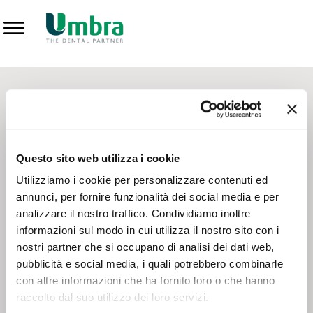
Prodotti
CONTATTI - SERVIZIO CLIENTI
Scrivi a
team.mkt@umbra.it
Chiama il NV ORDINI
800 869103
Questo sito web utilizza i cookie
Chiama il NV ASSISTENZA TECNICA
800 014440
Utilizziamo i cookie per personalizzare contenuti ed
annunci, per fornire funzionalità dei social media e per
analizzare il nostro traffico. Condividiamo inoltre
CONSEGNA GRATUITA
informazioni sul modo in cui utilizza il nostro sito con i
Consegna gratuita su tutto il territorio italiano con un
ordine
nostri partner che si occupano di analisi dei dati web,
minimo di 100€
, altrimenti si calcola il costo della consegna in
pubblicità e social media, i quali potrebbero combinarle
base alle condizioni contrattuali.
con altre informazioni che ha fornito loro o che hanno
raccolto dal suo utilizzo dei loro servizi.