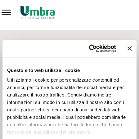
Prodotti
CONTATTI - SERVIZIO CLIENTI
Scrivi a
team.mkt@umbra.it
Chiama il NV ORDINI
800 869103
Questo sito web utilizza i cookie
Chiama il NV ASSISTENZA TECNICA
800 014440
Utilizziamo i cookie per personalizzare contenuti ed
annunci, per fornire funzionalità dei social media e per
analizzare il nostro traffico. Condividiamo inoltre
CONSEGNA GRATUITA
informazioni sul modo in cui utilizza il nostro sito con i
Consegna gratuita su tutto il territorio italiano con un
ordine
nostri partner che si occupano di analisi dei dati web,
minimo di 100€
, altrimenti si calcola il costo della consegna in
pubblicità e social media, i quali potrebbero combinarle
base alle condizioni contrattuali.
con altre informazioni che ha fornito loro o che hanno
raccolto dal suo utilizzo dei loro servizi.