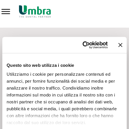
Prodotti
CONTATTI - SERVIZIO CLIENTI
Scrivi a
team.mkt@umbra.it
Chiama il NV ORDINI
800 869103
Questo sito web utilizza i cookie
Chiama il NV ASSISTENZA TECNICA
800 014440
Utilizziamo i cookie per personalizzare contenuti ed
annunci, per fornire funzionalità dei social media e per
analizzare il nostro traffico. Condividiamo inoltre
CONSEGNA GRATUITA
informazioni sul modo in cui utilizza il nostro sito con i
Consegna gratuita su tutto il territorio italiano con un
ordine
nostri partner che si occupano di analisi dei dati web,
minimo di 100€
, altrimenti si calcola il costo della consegna in
pubblicità e social media, i quali potrebbero combinarle
base alle condizioni contrattuali.
con altre informazioni che ha fornito loro o che hanno
raccolto dal suo utilizzo dei loro servizi.