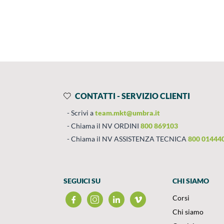
Prodotti
Salta al contenuto
CONTATTI - SERVIZIO CLIENTI
Scrivi a
team.mkt@umbra.it
Chiama il NV ORDINI
800 869103
Chiama il NV ASSISTENZA TECNICA
800 01444
SEGUICI SU
CHI SIAMO
Corsi
Chi siamo