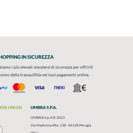
HOPPING IN SICUREZZA
zziamo i più elevati standard di sicurezza per offrirti
ssimo della tranquillità nei tuoi pagamenti online.
ATA UNI EN
UMBRA S.P.A.
UMBRA S.p.A © 2023
Via Madonna Alta, 138 - 06128 Perugia
(PG)