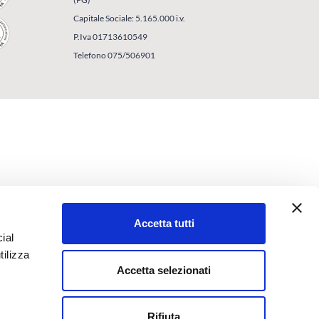
Capitale Sociale: 5.165.000 i.v.
P.Iva 01713610549
Telefono 075/506901
Accetta tutti
ial
tilizza
Accetta selezionati
Rifiuta