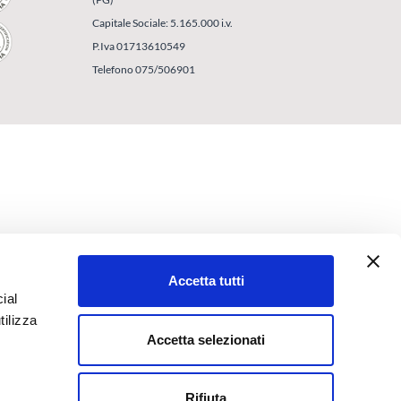
Capitale Sociale: 5.165.000 i.v.
P.Iva 01713610549
Telefono 075/506901
Accetta tutti
ial
tilizza
Accetta selezionati
Rifiuta