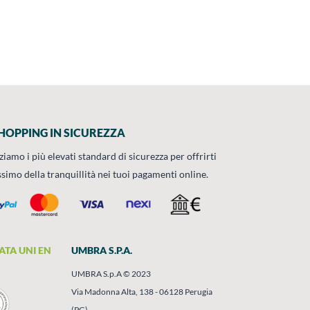
HOPPING IN SICUREZZA
zziamo i più elevati standard di sicurezza per offrirti
ssimo della tranquillità nei tuoi pagamenti online.
ATA UNI EN
UMBRA S.P.A.
UMBRA S.p.A © 2023
Via Madonna Alta, 138 - 06128 Perugia
(PG)