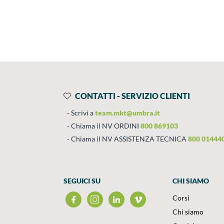
Prodotti
Salta al contenuto
CONTATTI - SERVIZIO CLIENTI
Scrivi a
team.mkt@umbra.it
Chiama il NV ORDINI
800 869103
Chiama il NV ASSISTENZA TECNICA
800 01444
SEGUICI SU
CHI SIAMO
Corsi
Chi siamo