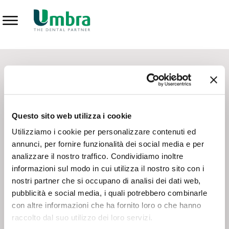
Prodotti
CONTATTI - SERVIZIO CLIENTI
Scrivi a
team.mkt@umbra.it
Chiama il NV ORDINI
800 869103
Questo sito web utilizza i cookie
Chiama il NV ASSISTENZA TECNICA
800 014440
Utilizziamo i cookie per personalizzare contenuti ed
annunci, per fornire funzionalità dei social media e per
analizzare il nostro traffico. Condividiamo inoltre
CONSEGNA GRATUITA
informazioni sul modo in cui utilizza il nostro sito con i
Consegna gratuita su tutto il territorio italiano con un
ordine
nostri partner che si occupano di analisi dei dati web,
minimo di 100€
, altrimenti si calcola il costo della consegna in
pubblicità e social media, i quali potrebbero combinarle
base alle condizioni contrattuali.
con altre informazioni che ha fornito loro o che hanno
raccolto dal suo utilizzo dei loro servizi.