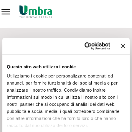
Prodotti
CONTATTI - SERVIZIO CLIENTI
Scrivi a
team.mkt@umbra.it
Chiama il NV ORDINI
800 869103
Questo sito web utilizza i cookie
Chiama il NV ASSISTENZA TECNICA
800 014440
Utilizziamo i cookie per personalizzare contenuti ed
annunci, per fornire funzionalità dei social media e per
analizzare il nostro traffico. Condividiamo inoltre
CONSEGNA GRATUITA
informazioni sul modo in cui utilizza il nostro sito con i
Consegna gratuita su tutto il territorio italiano con un
ordine
nostri partner che si occupano di analisi dei dati web,
minimo di 100€
, altrimenti si calcola il costo della consegna in
pubblicità e social media, i quali potrebbero combinarle
base alle condizioni contrattuali.
con altre informazioni che ha fornito loro o che hanno
raccolto dal suo utilizzo dei loro servizi.